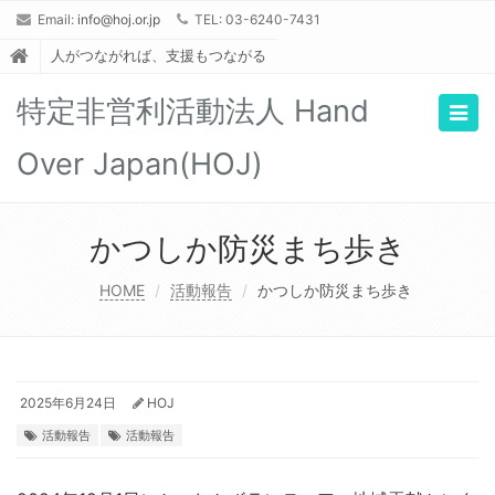
Email:
info@hoj.or.jp
TEL: 03-6240-7431
人がつながれば、支援もつながる
特定非営利活動法人 Hand
Togg
navig
Over Japan(HOJ)
かつしか防災まち歩き
HOME
活動報告
かつしか防災まち歩き
2025年6月24日
HOJ
活動報告
活動報告